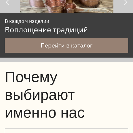
Изделия из меди и латуни ручной работы
В каждом изделии
Долговечность и изысканный
Воплощение традиций
стиль
Перейти в каталог
Перейти в каталог
Почему
выбирают
именно нас